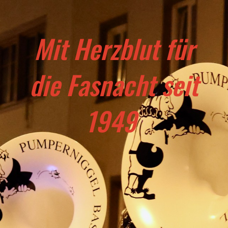
Mit Herzblut für
die Fasnacht seit
1949