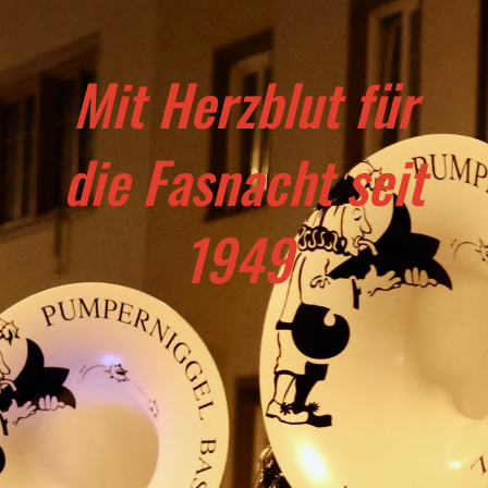
Mit Herzblut für
die Fasnacht seit
1949