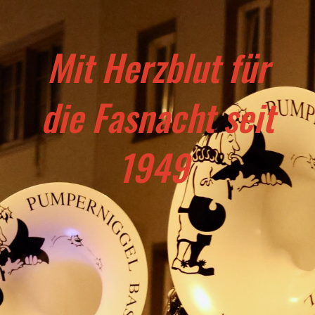
Mit Herzblut für
die Fasnacht seit
1949