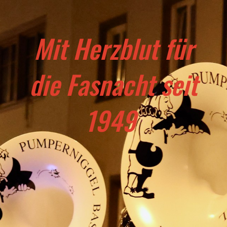
Mit Herzblut für
die Fasnacht seit
1949