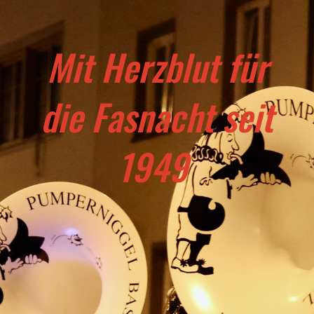
Mit Herzblut für
die Fasnacht seit
1949