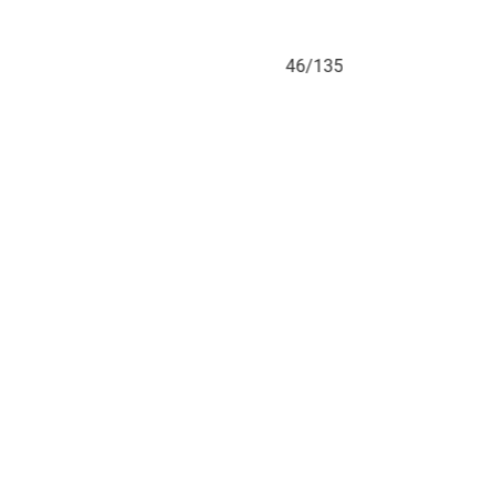
46/135
47/135