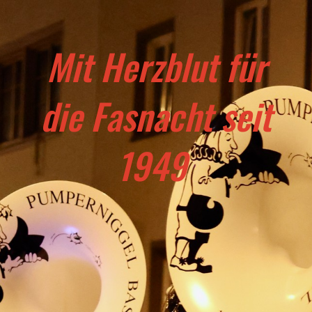
Mit Herzblut für
die Fasnacht seit
1949