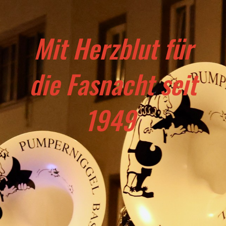
Mit Herzblut für
die Fasnacht seit
1949