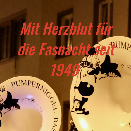
Mit Herzblut für
die Fasnacht seit
1949