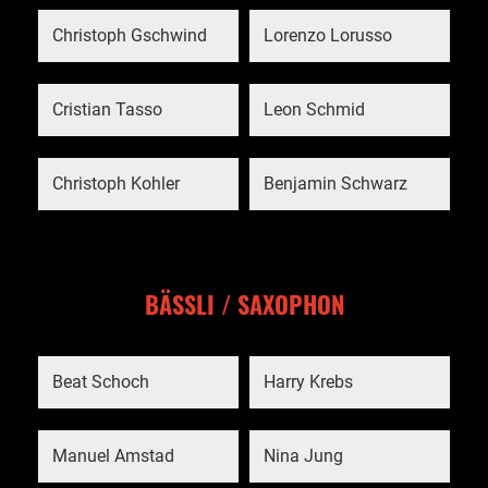
Christoph Gschwind
Lorenzo Lorusso
Cristian Tasso
Leon Schmid
Christoph Kohler
Benjamin Schwarz
BÄSSLI / SAXOPHON
Beat Schoch
Harry Krebs
Manuel Amstad
Nina Jung