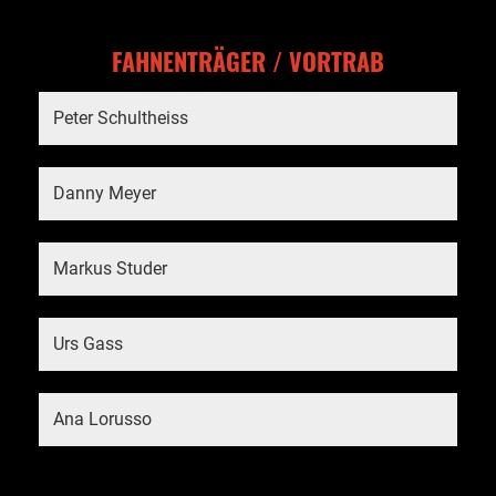
FAHNENTRÄGER / VORTRAB
Peter Schultheiss
Danny Meyer
Markus Studer
Urs Gass
Ana Lorusso