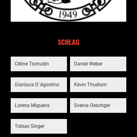
SCHLAG
Céline Tschudin
Daniel Weber
Gianluca D`Agostino
Kevin Thudium
Lorena Miguens
Svenia Oeschger
Tobias Singer