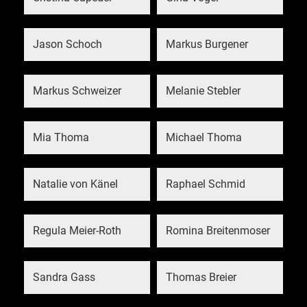
Jason Schoch
Markus Burgener
Markus Schweizer
Melanie Stebler
Mia Thoma
Michael Thoma
Natalie von Känel
Raphael Schmid
Regula Meier-Roth
Romina Breitenmoser
Sandra Gass
Thomas Breier