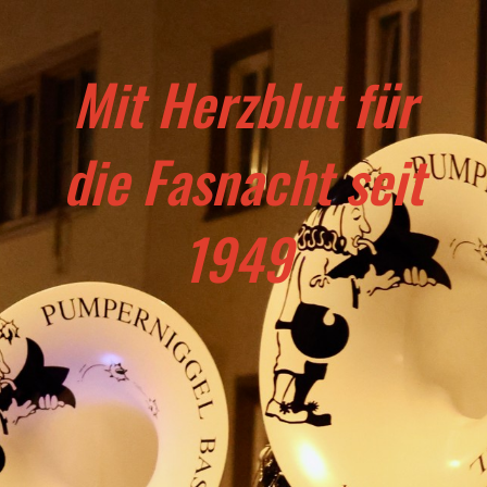
Mit Herzblut für
die Fasnacht seit
1949