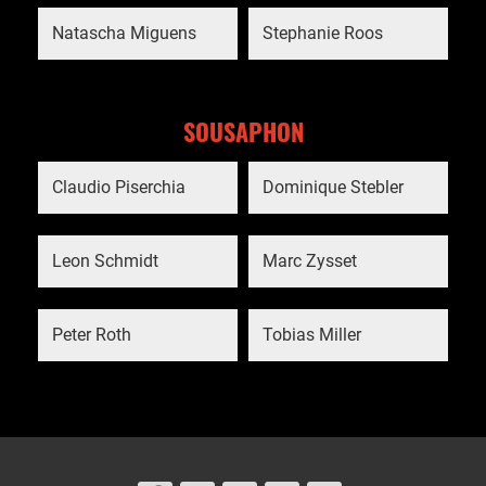
Natascha Miguens
Stephanie Roos
SOUSAPHON
Claudio Piserchia
Dominique Stebler
Leon Schmidt
Marc Zysset
Peter Roth
Tobias Miller