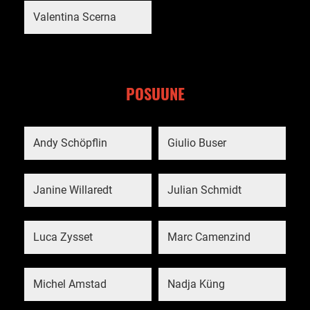
Valentina Scerna
POSUUNE
Andy Schöpflin
Giulio Buser
Janine Willaredt
Julian Schmidt
Luca Zysset
Marc Camenzind
Michel Amstad
Nadja Küng