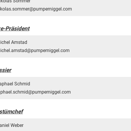
ikolas Sommer
ikolas.sommer@pumperniggel.com
ze-Präsident
ichel Amstad
ichel.amstad@pumperniggel.com
ssier
aphael Schmid
aphael.schmid@pumperniggel.com
stümchef
aniel Weber