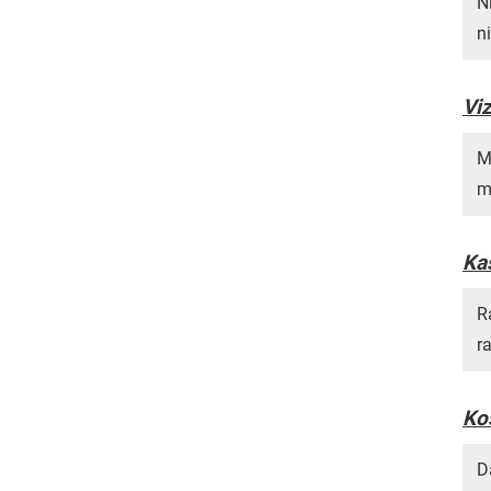
N
n
Vi
M
m
Ka
R
r
Ko
D