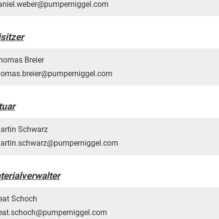
aniel.weber@pumperniggel.com
sitzer
homas Breier
homas.breier@pumperniggel.com
tuar
artin Schwarz
artin.schwarz@pumperniggel.com
terialverwalter
eat Schoch
eat.schoch@pumperniggel.com