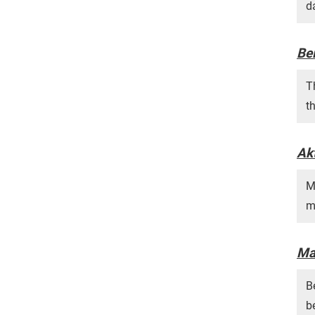
d
Bei
T
t
Ak
M
m
Ma
B
b