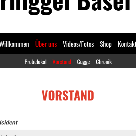
Willkommen
Über uns
Videos/Fotos
Shop
Kontak
Probelokal
Vorstand
Gugge
Chronik
VORSTAND
äsident